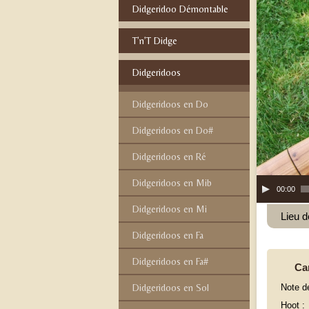
Didgeridoo Démontable
T’n’T Didge
Didgeridoos
Didgeridoos en Do
Didgeridoos en Do#
Didgeridoos en Ré
Didgeridoos en Mib
Lecteur
00:00
audio
Didgeridoos en Mi
Lieu d
Didgeridoos en Fa
Didgeridoos en Fa#
Car
Note d
Didgeridoos en Sol
Hoot :