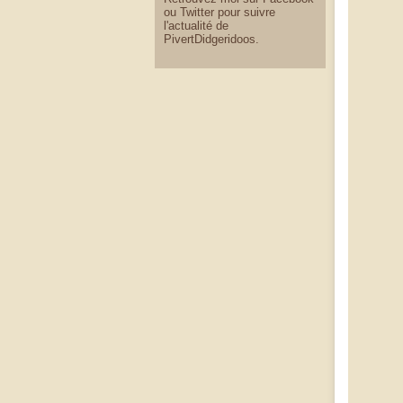
ou Twitter pour suivre
l'actualité de
PivertDidgeridoos.