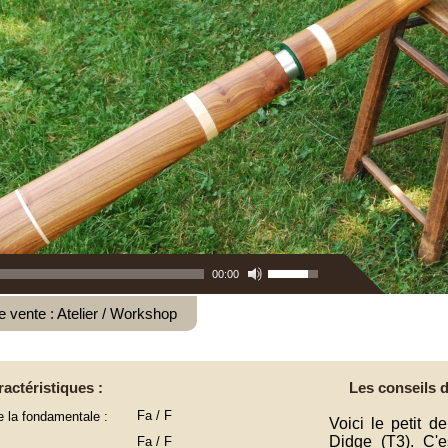
Utilisez
00:00
les
flèches
e vente : Atelier / Workshop
haut/bas
pour
augmenter
ou
actéristiques :
Les conseils d
diminuer
le
Fa / F
e la fondamentale :
Voici le petit de
volume.
Didge (T3). C'
Fa / F