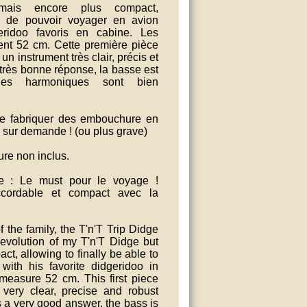
mais encore plus compact,
in de pouvoir voyager en avion
ridoo favoris en cabine. Les
nt 52 cm. Cette première pièce
un instrument très clair, précis et
 très bonne réponse, la basse est
es harmoniques sont bien
 de fabriquer des embouchure en
 sur demande ! (ou plus grave)
re non inclus.
ge : Le must pour le voyage !
ccordable et compact avec la
of the family, the T'n'T Trip Didge
 evolution of my T'n'T Didge but
t, allowing to finally be able to
 with his favorite didgeridoo in
measure 52 cm. This first piece
a very clear, precise and robust
s a very good answer, the bass is