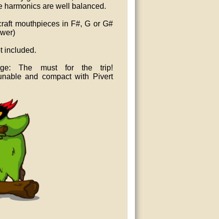
e harmonics are well balanced.
 craft mouthpieces in F#, G or G#
ower)
 included.
dge: The must for the trip!
tunable and compact with Pivert