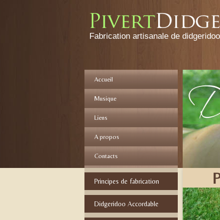
http://pivertdidgeridoos.fr/wp-content/t
Fabrication artisanale de didgerido
Accueil
Musique
Liens
A propos
Contacts
P
Principes de fabrication
Didgeridoo Accordable