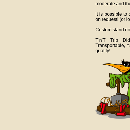
moderate and th
It is possible to
on request! (or l
Custom stand not
T'n'T Trip Di
Transportable, 
quality!