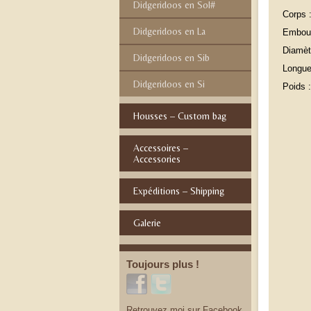
Didgeridoos en Sol#
Corps 
Didgeridoos en La
Embouc
Diamèt
Didgeridoos en Sib
Longue
Didgeridoos en Si
Poids :
Housses – Custom bag
Accessoires –
Accessories
Expéditions – Shipping
Galerie
Toujours plus !
Retrouvez moi sur Facebook