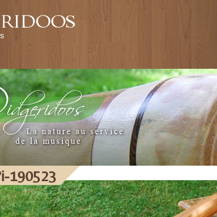
hemes/pivert
os
i-190523