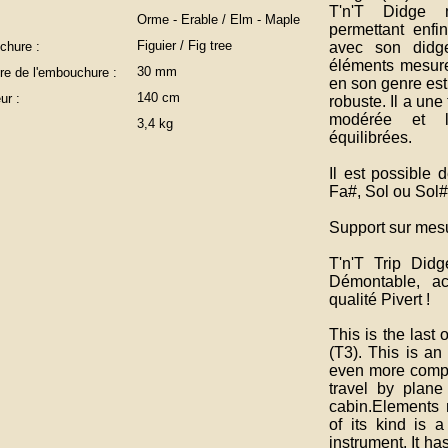
T'n'T Didge 
Orme - Erable / Elm - Maple
:
permettant enf
Figuier / Fig tree
avec son didge
hure :
éléments mesure
30 mm
re de l'embouchure :
en son genre est 
140 cm
ur :
robuste. Il a une
modérée et l
3,4 kg
équilibrées.
Il est possible
Fa#, Sol ou Sol#
Support sur mesu
T'n'T Trip Did
Démontable, a
qualité Pivert !
This is the last 
(T3). This is an
even more compac
travel by plane
cabin.
E
lements 
of its kind is 
instrument.
It ha