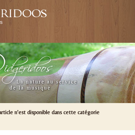
http://pivertdidgeridoos.fr/wp-content/themes/pivert
os
rticle n'est disponible dans cette catégorie