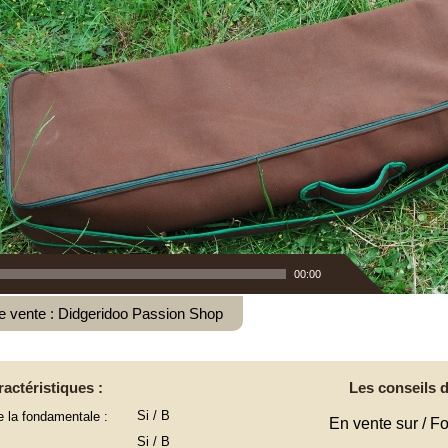
00:00
e vente : Didgeridoo Passion Shop
actéristiques :
Les conseils d
Si / B
e la fondamentale :
En vente sur / Fo
Si / B