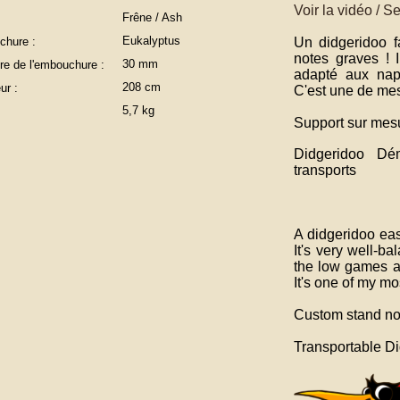
Voir la vidéo / S
Frêne / Ash
:
Eukalyptus
Un didgeridoo f
hure :
notes graves ! I
30 mm
re de l'embouchure :
adapté aux nap
208 cm
ur :
C'est une de mes
5,7 kg
Support sur mes
Didgeridoo Dém
transports
A didgeridoo eas
It's very well-b
the low games a
It's one of my mo
Custom stand no
Transportable Di